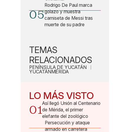
Rodrigo De Paul marca
05
golazo y muestra
camiseta de Messi tras
muerte de su padre
TEMAS
RELACIONADOS
PENÍNSULA DE YUCATÁN
YUCATÁN
MÉRIDA
LO MÁS VISTO
Así llegó Unión al Centenario
01
de Mérida, el primer
elefante del zoológico
Persecución y ataque
armado en carretera