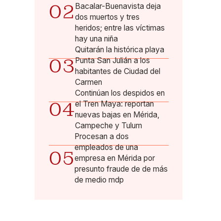
02
Bacalar-Buenavista deja
dos muertos y tres
heridos; entre las víctimas
hay una niña
Quitarán la histórica playa
03
Punta San Julián a los
habitantes de Ciudad del
Carmen
Continúan los despidos en
04
el Tren Maya: reportan
nuevas bajas en Mérida,
Campeche y Tulum
Procesan a dos
empleados de una
05
empresa en Mérida por
presunto fraude de de más
de medio mdp