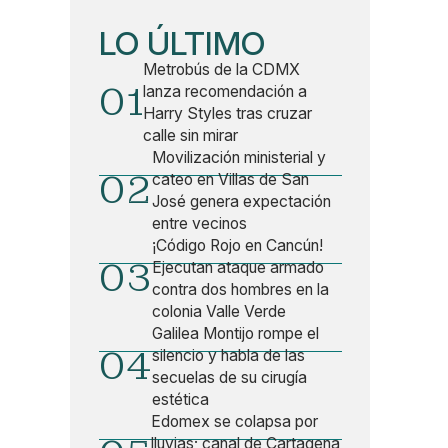
LO ÚLTIMO
Metrobús de la CDMX
01
lanza recomendación a
Harry Styles tras cruzar
calle sin mirar
Movilización ministerial y
02
cateo en Villas de San
José genera expectación
entre vecinos
¡Código Rojo en Cancún!
03
Ejecutan ataque armado
contra dos hombres en la
colonia Valle Verde
Galilea Montijo rompe el
04
silencio y habla de las
secuelas de su cirugía
estética
Edomex se colapsa por
lluvias; canal de Cartagena