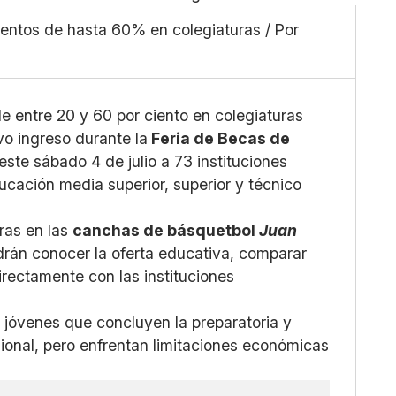
Mediano
Facebook
entos de hasta 60% en colegiaturas / Por
Grande
X
Whatsapp
Copiar enlace
 entre 20 y 60 por ciento en colegiaturas
vo ingreso durante la
Feria de Becas de
este sábado 4 de julio a 73 instituciones
ducación media superior, superior y técnico
oras en las
canchas de básquetbol
Juan
drán conocer la oferta educativa, comparar
rectamente con las instituciones
 a jóvenes que concluyen la preparatoria y
ional, pero enfrentan limitaciones económicas