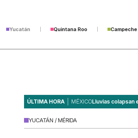
Yucatán
Quintana Roo
Campeche
ÚLTIMA HORA
MÉXICO
Lluvias colapsan 
YUCATÁN / MÉRIDA