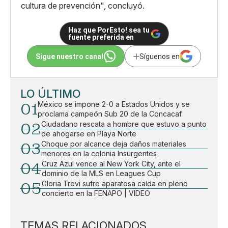
cultura de prevención", concluyó.
Haz que PorEsto! sea tu
fuente preferida en
Sigue nuestro canal
Síguenos en
LO ÚLTIMO
01
México se impone 2-0 a Estados Unidos y se
proclama campeón Sub 20 de la Concacaf
02
Ciudadano rescata a hombre que estuvo a punto
de ahogarse en Playa Norte
03
Choque por alcance deja daños materiales
menores en la colonia Insurgentes
04
Cruz Azul vence al New York City, ante el
dominio de la MLS en Leagues Cup
05
Gloria Trevi sufre aparatosa caída en pleno
concierto en la FENAPO | VIDEO
TEMAS RELACIONADOS