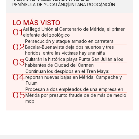
PENÍNSULA DE YUCATÁN
QUINTANA ROO
CANCÚN
LO MÁS VISTO
01
Así llegó Unión al Centenario de Mérida, el primer
elefante del zoológico
Persecución y ataque armado en carretera
02
Bacalar-Buenavista deja dos muertos y tres
heridos; entre las víctimas hay una niña
03
Quitarán la histórica playa Punta San Julián a los
habitantes de Ciudad del Carmen
Continúan los despidos en el Tren Maya:
04
reportan nuevas bajas en Mérida, Campeche y
Tulum
Procesan a dos empleados de una empresa en
05
Mérida por presunto fraude de de más de medio
mdp