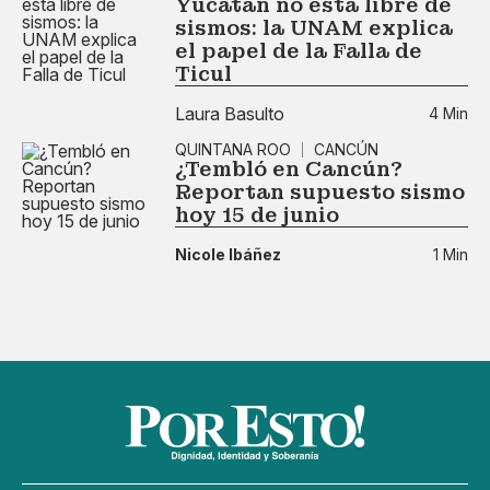
Yucatán no está libre de
sismos: la UNAM explica
el papel de la Falla de
Ticul
Laura Basulto
4 Min
QUINTANA ROO
CANCÚN
¿Tembló en Cancún?
Reportan supuesto sismo
hoy 15 de junio
Nicole Ibáñez
1 Min