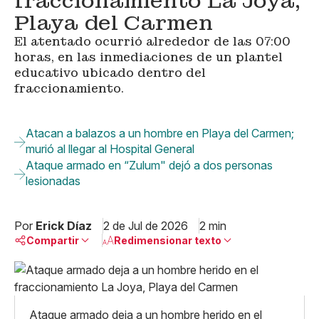
fraccionamiento La Joya,
Playa del Carmen
El atentado ocurrió alrededor de las 07:00
horas, en las inmediaciones de un plantel
educativo ubicado dentro del
fraccionamiento.
Atacan a balazos a un hombre en Playa del Carmen;
murió al llegar al Hospital General
Ataque armado en “Zulum" dejó a dos personas
lesionadas
Por
Erick Díaz
2 de Jul de 2026
2 min
Compartir
Redimensionar texto
Pequeño
Linkedin
Mediano
Facebook
X
Grande
Ataque armado deja a un hombre herido en el