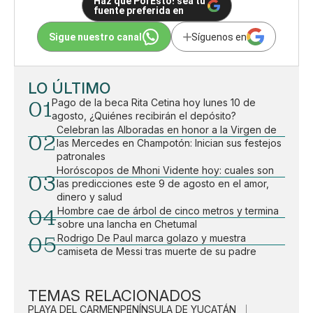
Haz que PorEsto! sea tu
fuente preferida en
Sigue nuestro canal
Síguenos en
LO ÚLTIMO
01
Pago de la beca Rita Cetina hoy lunes 10 de
agosto, ¿Quiénes recibirán el depósito?
Celebran las Alboradas en honor a la Virgen de
02
las Mercedes en Champotón: Inician sus festejos
patronales
Horóscopos de Mhoni Vidente hoy: cuales son
03
las predicciones este 9 de agosto en el amor,
dinero y salud
04
Hombre cae de árbol de cinco metros y termina
sobre una lancha en Chetumal
05
Rodrigo De Paul marca golazo y muestra
camiseta de Messi tras muerte de su padre
TEMAS RELACIONADOS
PLAYA DEL CARMEN
PENÍNSULA DE YUCATÁN