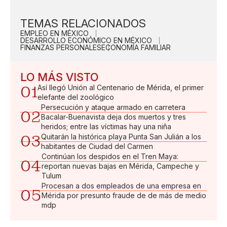
TEMAS RELACIONADOS
EMPLEO EN MÉXICO
DESARROLLO ECONÓMICO EN MÉXICO
FINANZAS PERSONALES
ECONOMÍA FAMILIAR
LO MÁS VISTO
01
Así llegó Unión al Centenario de Mérida, el primer
elefante del zoológico
Persecución y ataque armado en carretera
02
Bacalar-Buenavista deja dos muertos y tres
heridos; entre las víctimas hay una niña
03
Quitarán la histórica playa Punta San Julián a los
habitantes de Ciudad del Carmen
Continúan los despidos en el Tren Maya:
04
reportan nuevas bajas en Mérida, Campeche y
Tulum
Procesan a dos empleados de una empresa en
05
Mérida por presunto fraude de de más de medio
mdp